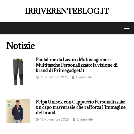
IRRIVERENTEBLOG.IT
Notizie
Pantalone da Lavoro Multistagione e
Multitasche Personalizzato: la visione di
brand di Primegadget.it
22 Dicembre 2025
Emanuele
Felpa Unisex con Cappuccio Personalizzata:
un capo trasversale che rafforza l’immagine
del brand
18 Novembre 2025
Emanuele