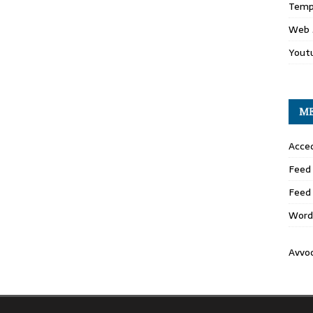
Temp
Web 
Yout
M
Acced
Feed 
Feed
Word
Avvo