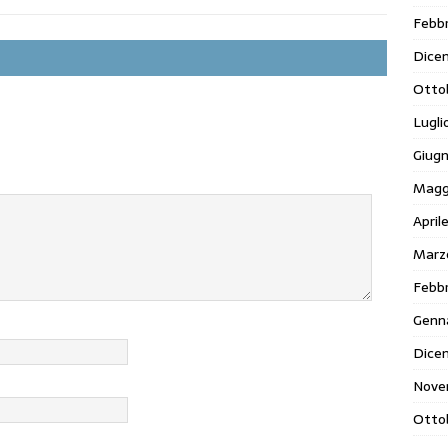
Febbr
Dice
Otto
Lugli
Giug
Magg
April
Marz
Febbr
Genn
Dice
Nove
Otto