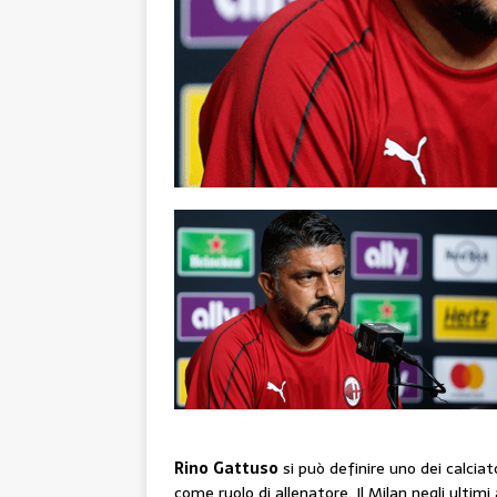
Rino
Gattuso
si può definire uno dei calciat
come ruolo di allenatore. Il Milan negli ultimi