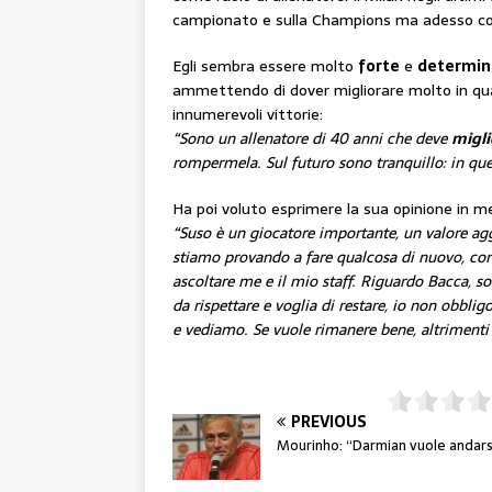
campionato e sulla Champions ma adesso con G
Egli sembra essere molto
forte
e
determin
ammettendo di dover migliorare molto in qualit
innumerevoli vittorie:
“Sono un allenatore di 40 anni che deve
migli
rompermela. Sul futuro sono tranquillo: in ques
Ha poi voluto esprimere la sua opinione in m
“Suso è un giocatore importante, un valore agg
stiamo provando a fare qualcosa di nuovo, com
ascoltare me e il mio staff. Riguardo Bacca, so
da rispettare e voglia di restare, io non obbli
e vediamo. Se vuole rimanere bene, altrimenti
PREVIOUS
Mourinho: “Darmian vuole andar