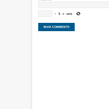
−
5
=
uno