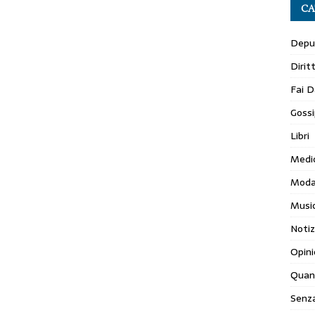
CA
Depur
Dirit
Fai D
Gossi
Libri
Medi
Mod
Musi
Notiz
Opini
Quan
Senza