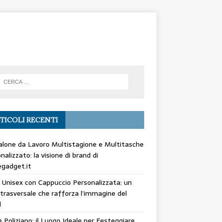
TICOLI RECENTI
lone da Lavoro Multistagione e Multitasche
nalizzato: la visione di brand di
gadget.it
 Unisex con Cappuccio Personalizzata: un
trasversale che rafforza l’immagine del
d
 Poliziano: il Luogo Ideale per Festeggiare