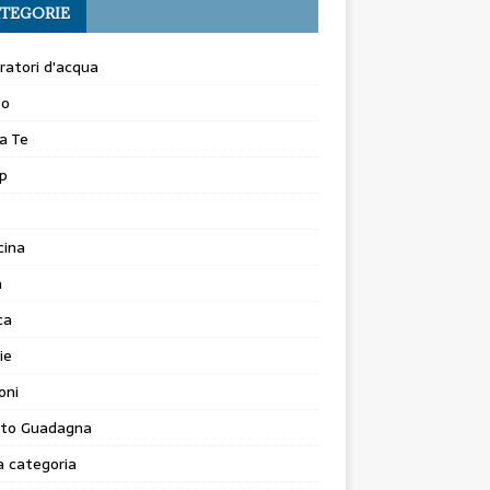
TEGORIE
atori d'acqua
to
a Te
p
cina
a
ca
ie
oni
to Guadagna
 categoria