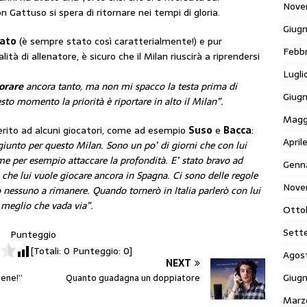
Nove
attuso si spera di ritornare nei tempi di gloria.
Giug
ato
(è sempre stato così caratterialmente!) e pur
Febb
à di allenatore, è sicuro che il Milan riuscirà a riprendersi
Lugli
orare
ancora tanto, ma non mi spacco la testa prima di
Giug
to momento la priorità è riportare in alto il Milan”.
Magg
erito ad alcuni giocatori, come ad esempio
Suso
e
Bacca
:
April
iunto per questo Milan. Sono un po’ di giorni che con lui
e per esempio attaccare la profondità. E’ stato bravo ad
Genn
 che lui vuole giocare ancora in Spagna. Ci sono delle regole
Nove
go nessuno a rimanere. Quando tornerò in Italia parlerò con lui
 meglio che vada via”.
Otto
Sett
Punteggio
[Totali:
0
Punteggio:
0
]
Agos
NEXT
Giug
sene!”
Quanto guadagna un doppiatore
Marz