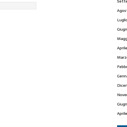
Sett
Agos
Lugli
Giugn
Magg
April
Marz
Febbr
Genn
Dice
Nove
Giug
April