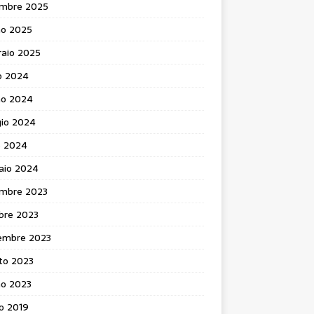
mbre 2025
no 2025
raio 2025
o 2024
no 2024
io 2024
e 2024
aio 2024
mbre 2023
bre 2023
embre 2023
to 2023
no 2023
o 2019