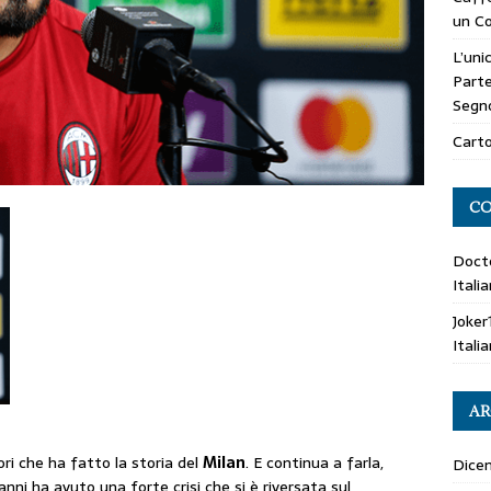
un Co
L’uni
Parte
Segn
Carto
CO
Doct
Itali
Joker
Itali
AR
ori che ha fatto la storia del
Milan
. E continua a farla,
Dice
 anni ha avuto una forte crisi che si è riversata sul