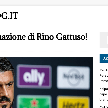
G.IT
nazione di Rino Gattuso!
AR
Panta
Perso
Prime
Felpa
capo 
bran
Caffè