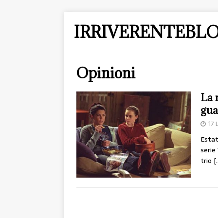
IRRIVERENTEBLO
Opinioni
La 
gua
17 
Estat
serie
trio
[