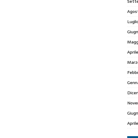
Sett
Agos
Lugli
Giugn
Magg
April
Marz
Febbr
Genn
Dice
Nove
Giug
April