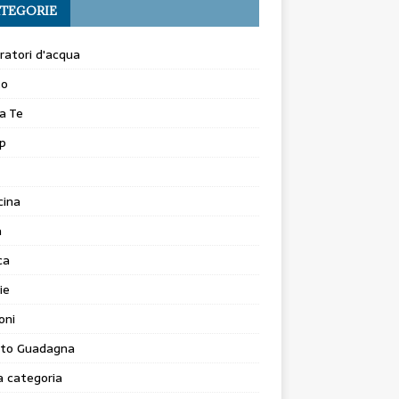
TEGORIE
atori d'acqua
to
a Te
p
cina
a
ca
ie
oni
to Guadagna
 categoria