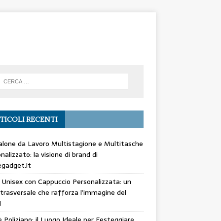
TICOLI RECENTI
lone da Lavoro Multistagione e Multitasche
nalizzato: la visione di brand di
gadget.it
 Unisex con Cappuccio Personalizzata: un
trasversale che rafforza l’immagine del
d
 Poliziano: il Luogo Ideale per Festeggiare