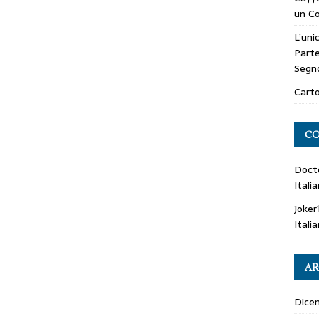
un Co
L’uni
Parte
Segn
Carto
CO
Doct
Itali
Joker
Itali
AR
Dice