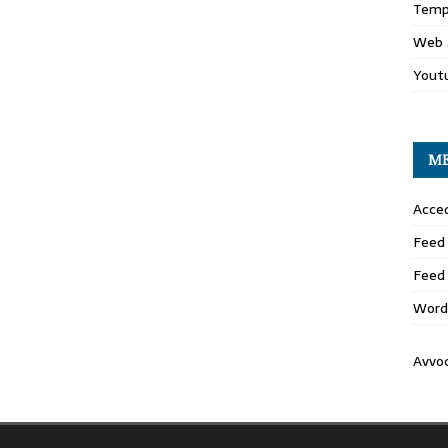
Temp
Web 
Yout
M
Acced
Feed 
Feed
Word
Avvo