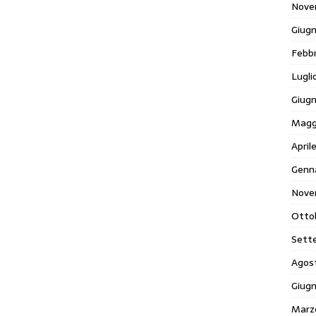
Nove
Giug
Febb
Lugli
Giug
Magg
April
Genn
Nove
Otto
Sett
Agos
Giug
Marz