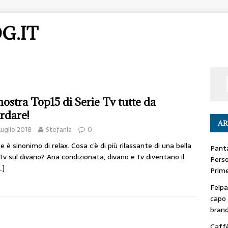
G.IT
nostra Top15 di Serie Tv tutte da
rdare!
AR
Luglio 2018
Stefania
0
e è sinonimo di relax. Cosa c’è di più rilassante di una bella
Panta
 Tv sul divano? Aria condizionata, divano e Tv diventano il
Perso
…]
Prime
Felpa
capo 
bran
Caffè