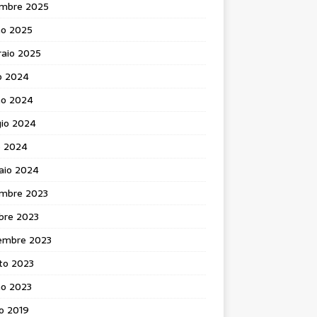
mbre 2025
no 2025
raio 2025
o 2024
no 2024
io 2024
e 2024
aio 2024
mbre 2023
bre 2023
embre 2023
to 2023
no 2023
o 2019