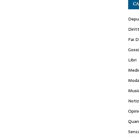
CA
Depur
Dirit
Fai D
Gossi
Libri
Medi
Mod
Musi
Notiz
Opini
Quan
Senza