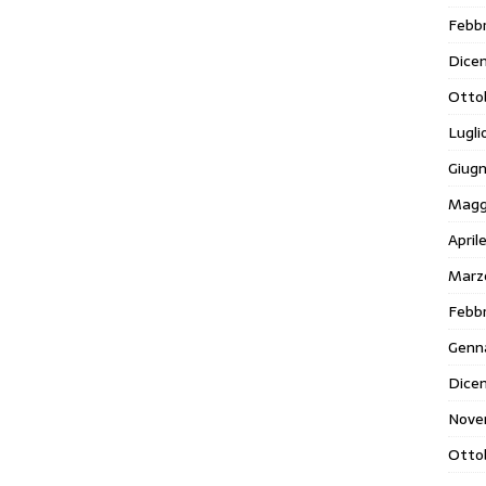
Febbr
Dice
Otto
Lugli
Giug
Magg
April
Marz
Febbr
Genn
Dice
Nove
Otto