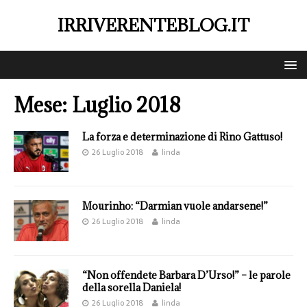
IRRIVERENTEBLOG.IT
Mese:
Luglio 2018
La forza e determinazione di Rino Gattuso!
26 Luglio 2018
linda
Mourinho: “Darmian vuole andarsene!”
26 Luglio 2018
linda
“Non offendete Barbara D’Urso!” – le parole
della sorella Daniela!
26 Luglio 2018
linda