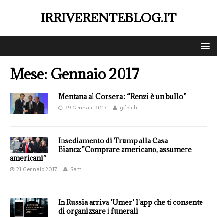
IRRIVERENTEBLOG.IT
Mese:
Gennaio 2017
Mentana al Corsera : “Renzi è un bullo”
29 Gennaio 2017
gifolch
Insediamento di Trump alla Casa
Bianca:”Comprare americano, assumere
americani”
21 Gennaio 2017
Sam
In Russia arriva ‘Umer’ l’app che ti consente
di organizzare i funerali