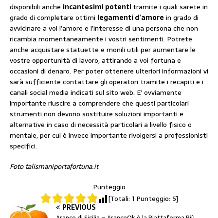
disponibili anche
incantesimi potenti
tramite i quali sarete in
grado di completare ottimi
legamenti d’amore
in grado di
avvicinare a voi l’amore e l’interesse di una persona che non
ricambia momentaneamente i vostri sentimenti. Potrete
anche acquistare statuette e monili utili per aumentare le
vostre opportunità di lavoro, attirando a voi fortuna e
occasioni di denaro. Per poter ottenere ulteriori informazioni vi
sarà sufficiente contattare gli operatori tramite i recapiti e i
canali social media indicati sul sito web. E’ ovviamente
importante riuscire a comprendere che questi particolari
strumenti non devono sostituire soluzioni importanti e
alternative in caso di necessità particolari a livello fisico o
mentale, per cui è invece importante rivolgersi a professionisti
specifici.
Foto talismaniportafortuna.it
Punteggio
[Totali:
1
Punteggio:
5
]
PREVIOUS
Arance di Sicilia – AranceOk è la Piattaforma Più