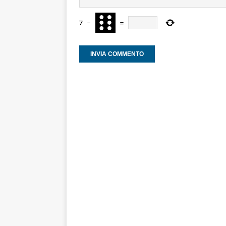
7
−
=