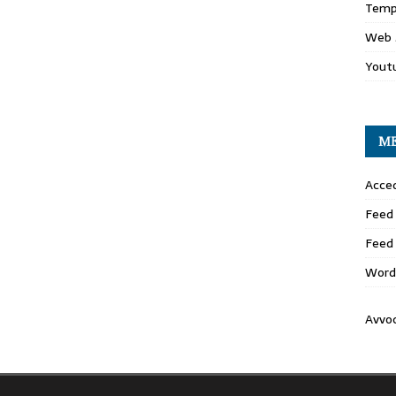
Temp
Web 
Yout
M
Acced
Feed 
Feed
Word
Avvo