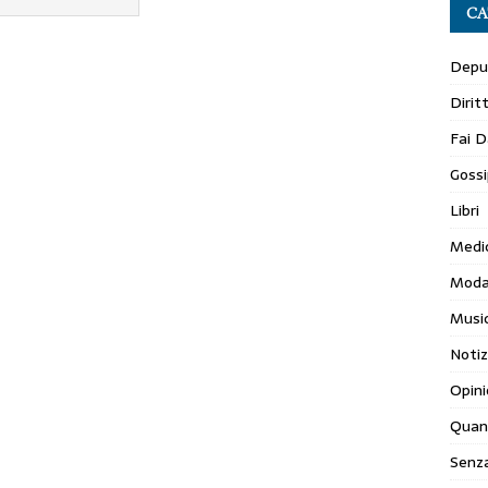
CA
Depur
Dirit
Fai D
Gossi
Libri
Medi
Mod
Musi
Notiz
Opini
Quan
Senza