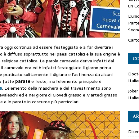
un Co
L’uni
Parte
Segn
Carto
a oggi continua ad essere festeggiato e a far divertire i
sso è diffuso soprattutto nei paesi cattolici e la sua origine è
CO
 religiosa cattolica. La parola carnevale deriva infatti dal
. Il carnevale era ed è infatti festeggiato il giorno prima
Doct
ne praticato solitamente il digiuno e l’astinenza da alcuni
Itali
no fatte
parate
e feste, ma l’elemento principale è
e
. L’elemento della maschera e del travestimento sono
Joker
evaleschi ed è nei giorni di Giovedì grasso e Martedì grasso
Itali
e e le parate in costume più particolari.
AR
Dice