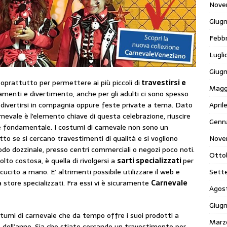
Nove
Giug
Febb
Lugli
Giug
oprattutto per permettere ai più piccoli di
travestirsi e
Magg
menti e divertimento, anche per gli adulti ci sono spesso
April
i e divertirsi in compagnia oppure feste private a tema. Dato
nevale è l’elemento chiave di questa celebrazione, riuscire
Genn
 è fondamentale. I costumi di carnevale non sono un
Nove
o se si cercano travestimenti di qualità e si vogliono
odo dozzinale, presso centri commerciali o negozi poco noti.
Otto
to costosa, è quella di rivolgersi a
sarti specializzati
per
Sett
ucito a mano. E’ altrimenti possibile utilizzare il web e
 store specializzati. Fra essi vi è sicuramente
Carnevale
Agos
Giug
stumi di carnevale che da tempo offre i suoi prodotti a
Marz
o dell’anno. Sia che stiate cercando un travestimento per