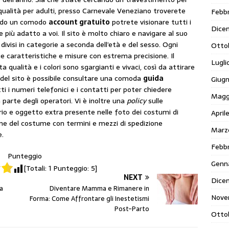
ualità per adulti, presso Carnevale Veneziano troverete
Febbr
ando un comodo
account gratuito
potrete visionare tutti i
Dice
e più adatto a voi. Il sito è molto chiaro e navigare al suo
divisi in categorie a seconda dell’età e del sesso. Ogni
Otto
e caratteristiche e misure con estrema precisione. Il
Lugli
a qualità e i colori sono sgargianti e vivaci, così da attirare
o del sito è possibile consultare una comoda
guida
Giug
i i numeri telefonici e i contatti per poter chiedere
Magg
 parte degli operatori. Vi è inoltre una
policy
sulle
io e oggetto extra presente nelle foto dei costumi di
April
one del costume con termini e mezzi di spedizione
Marz
e.
Febbr
Punteggio
Genn
[Totali:
1
Punteggio:
5
]
NEXT
Dice
a
Diventare Mamma e Rimanere in
Nove
Forma: Come Affrontare gli Inestetismi
Post-Parto
Otto