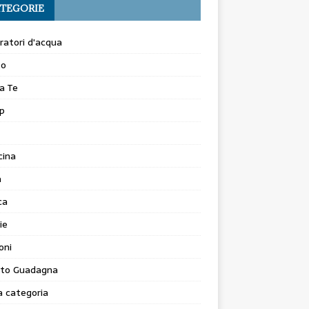
TEGORIE
atori d'acqua
to
a Te
p
cina
a
ca
ie
oni
to Guadagna
 categoria