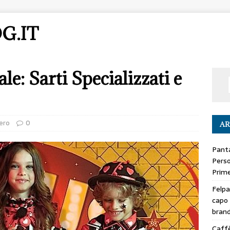
G.IT
e: Sarti Specializzati e
ero
0
AR
Panta
Perso
Prime
Felpa
capo 
bran
Caffè