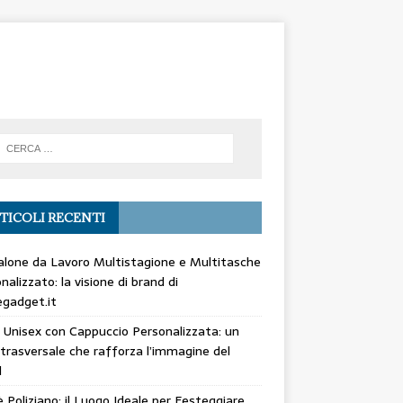
TICOLI RECENTI
lone da Lavoro Multistagione e Multitasche
nalizzato: la visione di brand di
gadget.it
 Unisex con Cappuccio Personalizzata: un
trasversale che rafforza l’immagine del
d
 Poliziano: il Luogo Ideale per Festeggiare