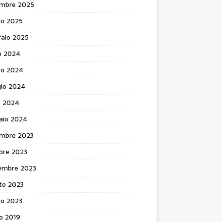
mbre 2025
no 2025
raio 2025
o 2024
no 2024
io 2024
e 2024
aio 2024
mbre 2023
bre 2023
embre 2023
to 2023
no 2023
o 2019