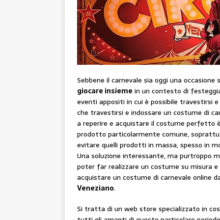
Sebbene il carnevale sia oggi una occasione s
giocare insieme
in un contesto di festeggia
eventi appositi in cui è possibile travestirs
che travestirsi e indossare un costume di car
a reperire e acquistare il costume perfetto
prodotto particolarmente comune, soprattutt
evitare quelli prodotti in massa, spesso in m
Una soluzione interessante, ma purtroppo mol
poter far realizzare un costume su misura e c
acquistare un costume di carnevale online da
Veneziano
.
Si tratta di un web store specializzato in co
tutti gli amanti di questo particolare period