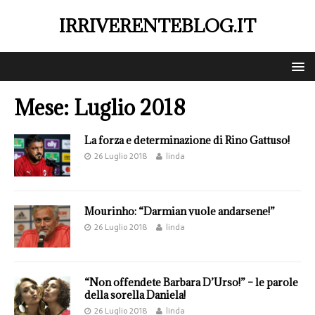
IRRIVERENTEBLOG.IT
Mese:
Luglio 2018
La forza e determinazione di Rino Gattuso!
26 Luglio 2018
linda
Mourinho: “Darmian vuole andarsene!”
26 Luglio 2018
linda
“Non offendete Barbara D’Urso!” – le parole
della sorella Daniela!
26 Luglio 2018
linda