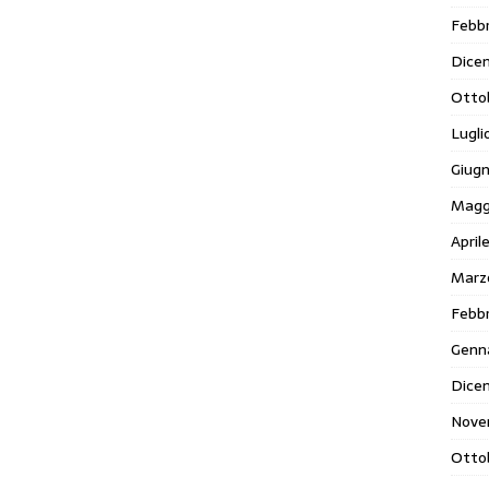
Febbr
Dice
Otto
Lugli
Giug
Magg
April
Marz
Febbr
Genn
Dice
Nove
Otto