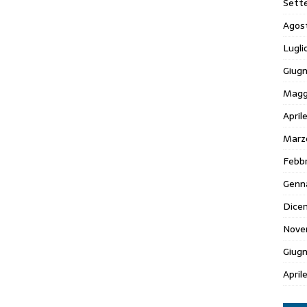
Sett
Agos
Lugli
Giugn
Magg
April
Marz
Febbr
Genn
Dice
Nove
Giug
April