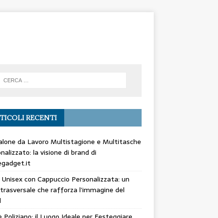
TICOLI RECENTI
lone da Lavoro Multistagione e Multitasche
nalizzato: la visione di brand di
gadget.it
 Unisex con Cappuccio Personalizzata: un
trasversale che rafforza l’immagine del
d
 Poliziano: il Luogo Ideale per Festeggiare