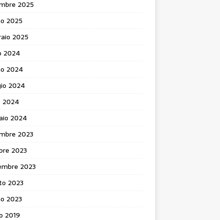
mbre 2025
no 2025
raio 2025
o 2024
no 2024
io 2024
e 2024
aio 2024
mbre 2023
bre 2023
embre 2023
to 2023
no 2023
o 2019