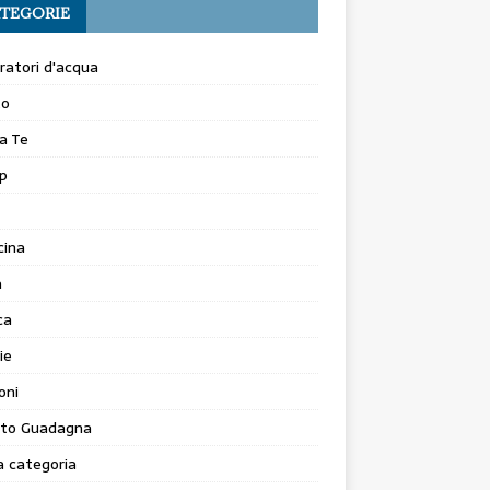
TEGORIE
atori d'acqua
to
a Te
p
cina
a
ca
ie
oni
to Guadagna
 categoria