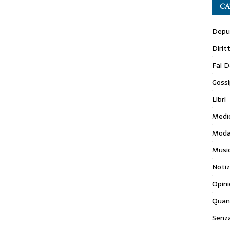
CA
Depur
Dirit
Fai D
Gossi
Libri
Medi
Mod
Musi
Notiz
Opini
Quan
Senza