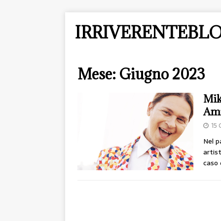
IRRIVERENTEBLO
Mese:
Giugno 2023
Mik
Ami
15 
Nel p
artis
caso 