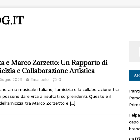
G.IT
a e Marco Zorzetto: Un Rapporto di
cizia e Collaborazione Artistica
AR
Giugno 2023
Emanuele
0
anorama musicale italiano, l’amicizia e la collaborazione tra
Panta
ti possono dare vita a risultati sorprendenti. Questo è il
Perso
dell’amicizia tra Marco Zorzetto e
[…]
Prime
Felpa
capo 
bran
Caffè