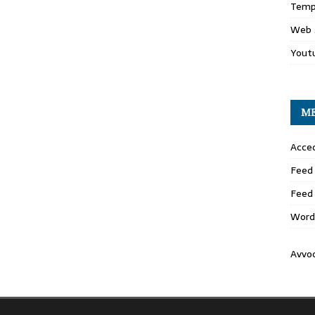
Temp
Web 
Yout
M
Acced
Feed 
Feed
Word
Avvo