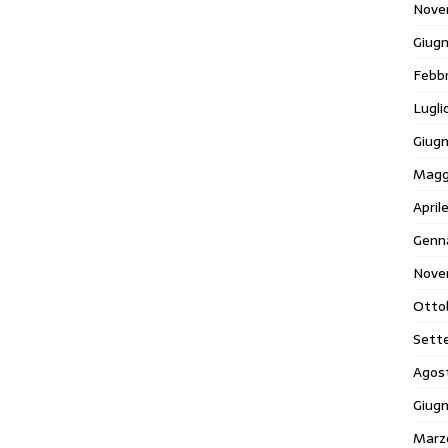
Nove
Giug
Febb
Lugli
Giug
Magg
April
Genn
Nove
Otto
Sett
Agos
Giug
Marz