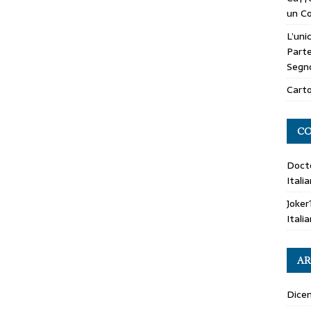
un Co
L’uni
Parte
Segn
Carto
CO
Doct
Itali
Joker
Itali
AR
Dice