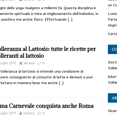
un Co
igini dello yoga risalgono a millenni fa. Questa disciplina è
L’uni
amente spirituale e mira al miglioramento dell’individuo, in
Parte
 psichico ma anche fisico. Effettuando
[…]
Segn
Carto
lleranza al Lattosio: tutte le ricette per
CO
lleranti al lattosio
Doct
Luglio 2017
Serena
0
Itali
ntolleranza al lattosio si intende una condizione di
Joker
sere conseguente al consumo di latte e derivati e può
Itali
estarsi in maniera lieve ma anche
[…]
AR
ma Carnevale conquista anche Roma
Dice
Luglio 2017
Serena
0