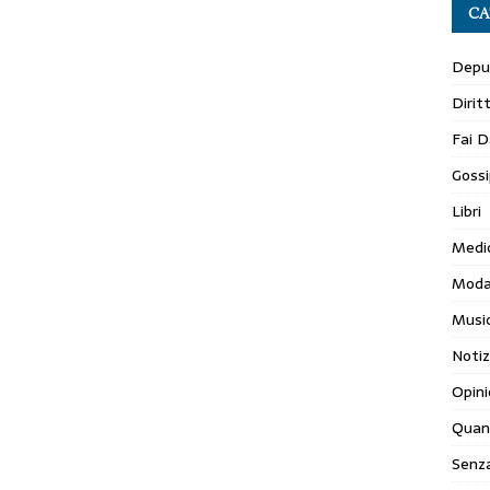
CA
Depur
Dirit
Fai D
Gossi
Libri
Medi
Mod
Musi
Notiz
Opini
Quan
Senza