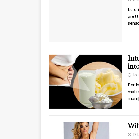
Le or
prett
senso
Into
into
18 
Per i
males
manif
Wil
17 