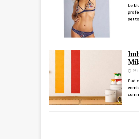
Le bl
profes
setto
Imb
Mil
15 
Può c
verni
comme