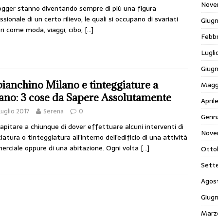
Nove
ogger stanno diventando sempre di più una figura
sionale di un certo rilievo, le quali si occupano di svariati
Giug
ri come moda, viaggi, cibo,
[…]
Febb
Lugli
Giug
ianchino Milano e tinteggiature a
Magg
ano: 3 cose da Sapere Assolutamente
April
Luglio 2017
Serena
0
Genn
apitare a chiunque di dover effettuare alcuni interventi di
Nove
ciatura o tinteggiatura all’interno dell’edificio di una attività
rciale oppure di una abitazione. Ogni volta
[…]
Otto
Sett
Agos
Giug
Marz