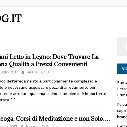
G.IT
ani Letto in Legno: Dove Trovare La
na Qualità a Prezzi Convenienti
AR
Luglio 2017
Serena
0
ndo dell’arredamento è particolarmente complesso e
Panta
o è necessario acquistare pezzi di arredamento per
Perso
mare e arredare qualunque tipo di ambiente è importante
Prime
urarsi
[…]
Felpa
capo 
bran
leoga: Corsi di Meditazione e non Solo….
Caffè
Luglio 2017
Serena
0