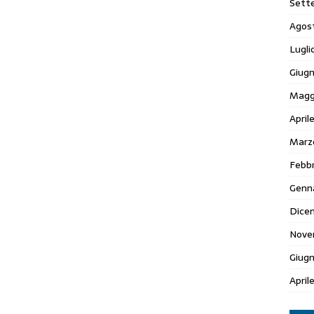
Sett
Agos
Lugli
Giugn
Magg
April
Marz
Febbr
Genn
Dice
Nove
Giug
April