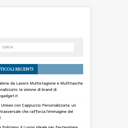
TICOLI RECENTI
lone da Lavoro Multistagione e Multitasche
nalizzato: la visione di brand di
gadget.it
 Unisex con Cappuccio Personalizzata: un
trasversale che rafforza l’immagine del
d
 Poliziano: il Luogo Ideale per Festeggiare