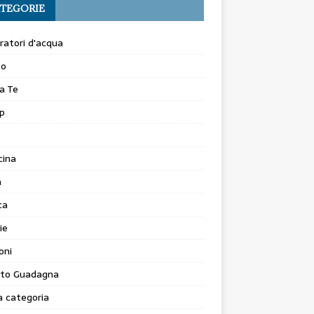
TEGORIE
atori d'acqua
to
a Te
p
cina
a
ca
ie
oni
to Guadagna
 categoria