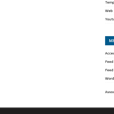
Temp
Web 
Yout
M
Acced
Feed 
Feed
Word
Avvo