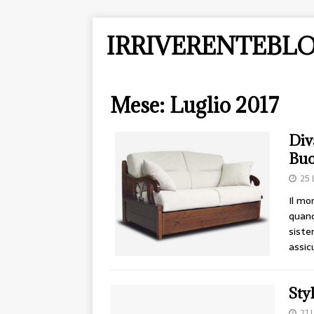
IRRIVERENTEBLO
Mese:
Luglio 2017
Div
Buo
25 
Il mo
quand
siste
assic
Sty
21 