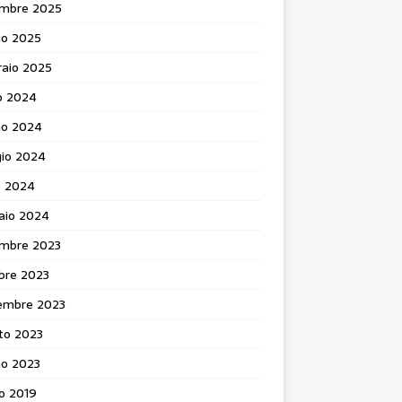
mbre 2025
no 2025
raio 2025
o 2024
no 2024
io 2024
e 2024
aio 2024
mbre 2023
bre 2023
embre 2023
to 2023
no 2023
o 2019