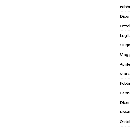
Febbr
Dice
Otto
Lugli
Giug
Magg
April
Marz
Febbr
Genn
Dice
Nove
Otto