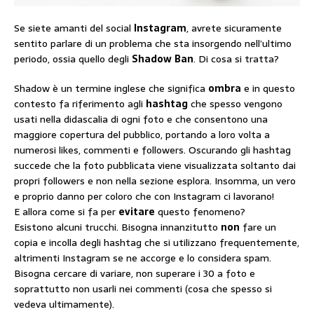
Se siete amanti del social
Instagram
, avrete sicuramente
sentito parlare di un problema che sta insorgendo nell’ultimo
periodo, ossia quello degli
Shadow
Ban
. Di cosa si tratta?
Shadow è un termine inglese che significa
ombra
e in questo
contesto fa riferimento agli
hashtag
che spesso vengono
usati nella didascalia di ogni foto e che consentono una
maggiore copertura del pubblico, portando a loro volta a
numerosi likes, commenti e followers. Oscurando gli hashtag
succede che la foto pubblicata viene visualizzata soltanto dai
propri followers e non nella sezione esplora. Insomma, un vero
e proprio danno per coloro che con Instagram ci lavorano!
E allora come si fa per
evitare
questo fenomeno?
Esistono alcuni trucchi. Bisogna innanzitutto
non
fare un
copia e incolla degli hashtag che si utilizzano frequentemente,
altrimenti Instagram se ne accorge e lo considera spam.
Bisogna cercare di variare, non superare i 30 a foto e
soprattutto non usarli nei commenti (cosa che spesso si
vedeva ultimamente).