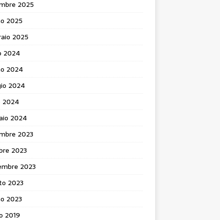
mbre 2025
no 2025
raio 2025
o 2024
no 2024
io 2024
e 2024
aio 2024
mbre 2023
bre 2023
embre 2023
to 2023
no 2023
o 2019