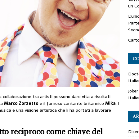
un Co
L’uni
Parte
Segn
Carto
CO
Doct
Itali
Joker
a collaborazione tra artisti possono dare vita a risultati
Itali
tra
Marco Zorzetto
e il famoso cantante britannico
Mika
. I
sica e una visione artistica che li ha portati a lavorare
AR
tto reciproco come chiave del
Dice