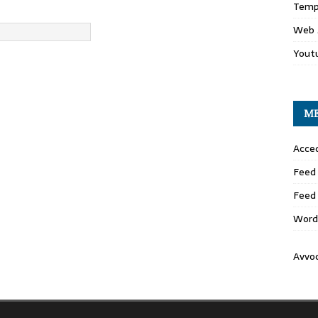
Temp
Web 
Yout
M
Acced
Feed 
Feed
Word
Avvo