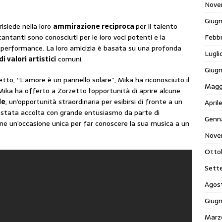
Nove
Giug
isiede nella loro
ammirazione reciproca
per il talento
Febb
i cantanti sono conosciuti per le loro voci potenti e la
ro performance. La loro amicizia è basata su una profonda
Lugli
i valori artistici
comuni.
Giug
etto, “L’amore è un pannello solare”, Mika ha riconosciuto il
Magg
. Mika ha offerto a Zorzetto l’opportunità di aprire alcune
le
, un’opportunità straordinaria per esibirsi di fronte a un
April
è stata accolta con grande entusiasmo da parte di
Genn
one un’occasione unica per far conoscere la sua musica a un
Nove
Otto
Sett
Agos
Giug
Marz