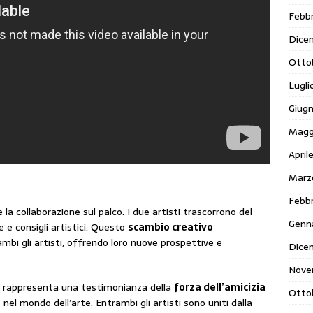
Febbr
Dice
Otto
Lugli
Giug
Magg
April
Marz
Febbr
la collaborazione sul palco. I due artisti trascorrono del
Genn
 e consigli artistici. Questo
scambio creativo
ambi gli artisti, offrendo loro nuove prospettive e
Dice
Nove
a rappresenta una testimonianza della
forza dell’amicizia
Otto
a
nel mondo dell’arte. Entrambi gli artisti sono uniti dalla