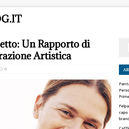
G.IT
etto: Un Rapporto di
razione Artistica
0
AR
Panta
Perso
Prime
Felpa
capo 
bran
Caffè