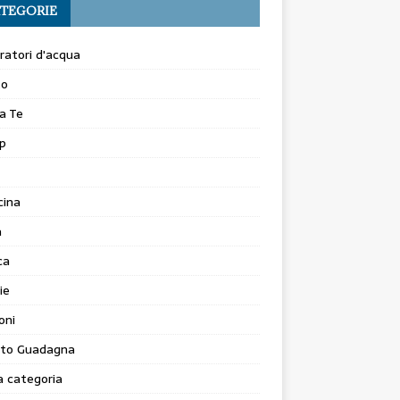
TEGORIE
atori d'acqua
to
a Te
p
cina
a
ca
ie
oni
to Guadagna
 categoria