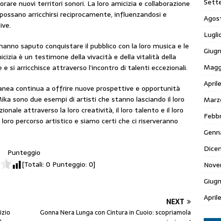
Sett
orare nuovi territori sonori. La loro amicizia e collaborazione
 possano arricchirsi reciprocamente, influenzandosi e
Agos
ive.
Lugli
anno saputo conquistare il pubblico con la loro musica e le
Giugn
icizia è un testimone della vivacità e della vitalità della
Magg
 si arricchisce attraverso l’incontro di talenti eccezionali.
April
ranea continua a offrire nuove prospettive e opportunità
ika sono due esempi di artisti che stanno lasciando il loro
Marz
onale attraverso la loro creatività, il loro talento e il loro
Febbr
 loro percorso artistico e siamo certi che ci riserveranno
Genn
Dice
Punteggio
[Totali:
0
Punteggio:
0
]
Nove
Giug
April
NEXT
izio
Gonna Nera Lunga con Cintura in Cuoio: scopriamola