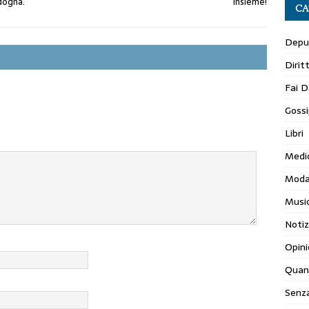
dogna.
insieme!
CA
Depur
Dirit
Fai D
Gossi
Libri
Medi
Mod
Musi
Notiz
Opini
Quan
Senza