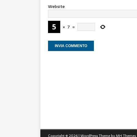
Website
×
7
=
Copyright © 2026 | WordPress Theme by
MH Themes