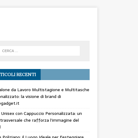
TICOLI RECENTI
lone da Lavoro Multistagione e Multitasche
nalizzato: la visione di brand di
gadget.it
 Unisex con Cappuccio Personalizzata: un
trasversale che rafforza l’immagine del
d
 Poliziano: il Luogo Ideale per Festeggiare