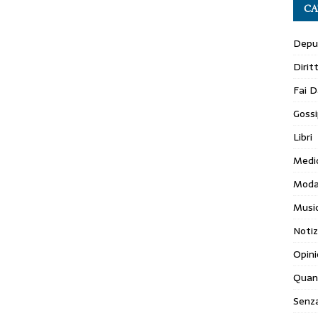
CA
Depur
Dirit
Fai D
Gossi
Libri
Medi
Mod
Musi
Notiz
Opini
Quan
Senza