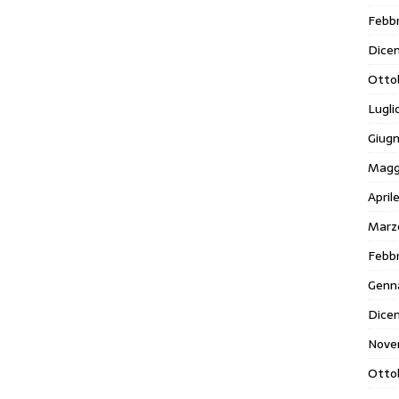
Febbr
Dice
Otto
Lugli
Giug
Magg
April
Marz
Febbr
Genn
Dice
Nove
Otto