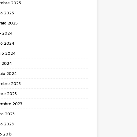
mbre 2025
no 2025
raio 2025
o 2024
no 2024
io 2024
e 2024
aio 2024
mbre 2023
bre 2023
embre 2023
to 2023
no 2023
o 2019