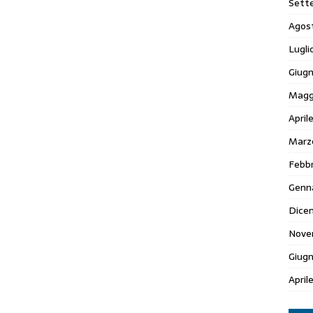
Sett
Agos
Lugli
Giugn
Magg
April
Marz
Febbr
Genn
Dice
Nove
Giug
April