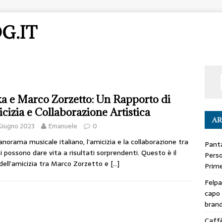
G.IT
a e Marco Zorzetto: Un Rapporto di
cizia e Collaborazione Artistica
AR
Giugno 2023
Emanuele
0
anorama musicale italiano, l’amicizia e la collaborazione tra
Panta
ti possono dare vita a risultati sorprendenti. Questo è il
Perso
dell’amicizia tra Marco Zorzetto e
[…]
Prime
Felpa
capo 
bran
Caffè