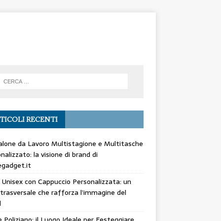
TICOLI RECENTI
lone da Lavoro Multistagione e Multitasche
nalizzato: la visione di brand di
gadget.it
 Unisex con Cappuccio Personalizzata: un
trasversale che rafforza l’immagine del
d
 Poliziano: il Luogo Ideale per Festeggiare