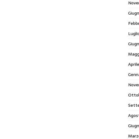
Nove
Giug
Febb
Lugli
Giug
Magg
April
Genn
Nove
Otto
Sett
Agos
Giug
Marz