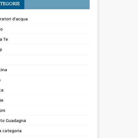
TEGORIE
atori d'acqua
to
a Te
p
cina
a
ca
ie
oni
to Guadagna
 categoria