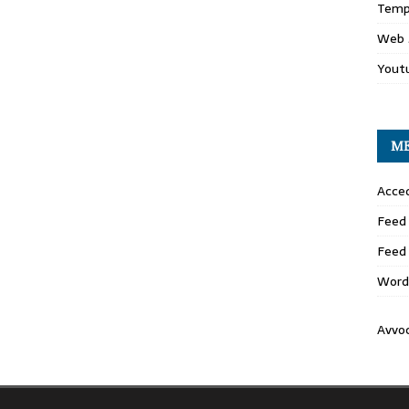
Temp
Web 
Yout
M
Acced
Feed 
Feed
Word
Avvo