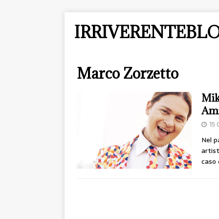
IRRIVERENTEBLO
Marco Zorzetto
Mik
Ami
15 
Nel p
artis
caso 