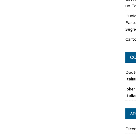
un Co
L’uni
Parte
Segn
Carto
CO
Doct
Itali
Joker
Itali
AR
Dice