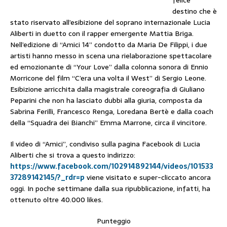
destino che è
stato riservato all’esibizione del soprano internazionale Lucia
Aliberti in duetto con il rapper emergente Mattia Briga.
Nell’edizione di “Amici 14” condotto da Maria De Filippi, i due
artisti hanno messo in scena una rielaborazione spettacolare
ed emozionante di “Your Love” dalla colonna sonora di Ennio
Morricone del film “C’era una volta il West” di Sergio Leone.
Esibizione arricchita dalla magistrale coreografia di Giuliano
Peparini che non ha lasciato dubbi alla giuria, composta da
Sabrina Ferilli, Francesco Renga, Loredana Bertè e dalla coach
della “Squadra dei Bianchi” Emma Marrone, circa il vincitore.
Il video di “Amici”, condiviso sulla pagina Facebook di Lucia
Aliberti che si trova a questo indirizzo:
https://www.facebook.com/102914892144/videos/101533
37289142145/?_rdr=p
viene visitato e super-cliccato ancora
oggi. In poche settimane dalla sua ripubblicazione, infatti, ha
ottenuto oltre 40.000 likes.
Punteggio