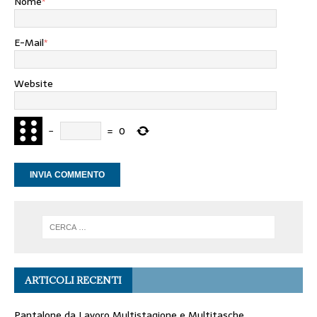
Nome
*
E-Mail
*
Website
−
=
0
ARTICOLI RECENTI
Pantalone da Lavoro Multistagione e Multitasche