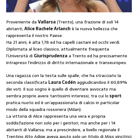
Proveniente da
Vallarsa
(Trento), una frazione di soli 14
abitanti,
Alice Rachele Arlanch
è la nuova bellezza che
rappresenta il nostro Paese.
Ha 21 anni, è alta 1,78 ed ha capelli castani ed occhi verdi.
Diplomata al liceo classico, attualmente frequenta
l’Università di
Giurisprudenza
a Trento ed ha precisamente
intrapreso l’indirizzo di diritto internazionale e transeuropeo.
Una ragazza con la testa sulle spalle, che ha stracciato la
seconda classificata
Laura Codén
aggiudicandosi il 60,89%
dei voti. Il suo sogno è quello di diventare avvocato ma
sembra proprio avere tantissimi interessi, tra cui lo
sport
:
pratica nuoto ed è un’appassionata di calcio in particolar
modo della squadra rossonera (Milan).
La vittoria di Alice rappresenta una vera e propria
soddisfazione non solo per i genitori, ma anche per i 14
abitanti di Vallarsa; ma a prescindere, a livello regionale il
Trentino Alto Adige aveva avuto solo un titolo di Miss vincitrici