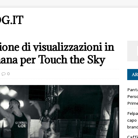
G.IT
one di visualizzazioni in
mana per Touch the Sky
0
AR
Panta
Perso
Prime
Felpa
capo 
bran
Caffè