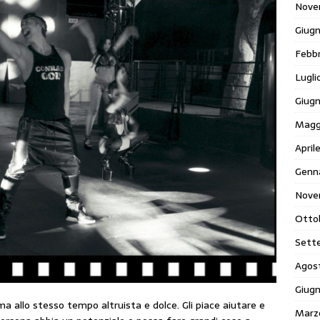
Nove
Giug
Febb
Lugli
Giug
Magg
April
Genn
Nove
Otto
Sett
Agos
Giug
ma allo stesso tempo altruista e dolce. Gli piace aiutare e
Marz