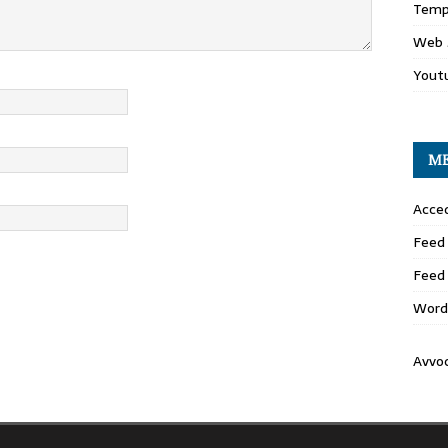
Temp
Web 
Yout
M
Acced
Feed 
Feed
Word
Avvo