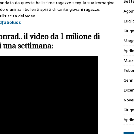
Sett
rcondato da queste bellissime ragazze sexy, la sua immagine
e anima i bollenti spiriti di tante giovani ragazze.
Agos
ull’uscita del video
Lugli
dfaboluos
Giugn
rad.. il video da 1 milione di
Magg
i una settimana:
April
Marz
Febbr
Genn
Dice
Nove
Giug
April