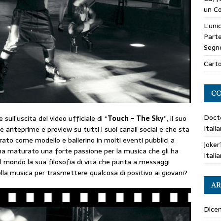
un Co
L’uni
Parte
Segn
Carto
CO
Doct
 sull’uscita del video ufficiale di “
Touch – The Sky
”, il suo
Itali
 anteprime e preview su tutti i suoi canali social e che sta
ato come modello e ballerino in molti eventi pubblici a
Joker
li ha maturato una forte passione per la musica che gli ha
Itali
 il mondo la sua filosofia di vita che punta a messaggi
della musica per trasmettere qualcosa di positivo ai giovani?
AR
Dice