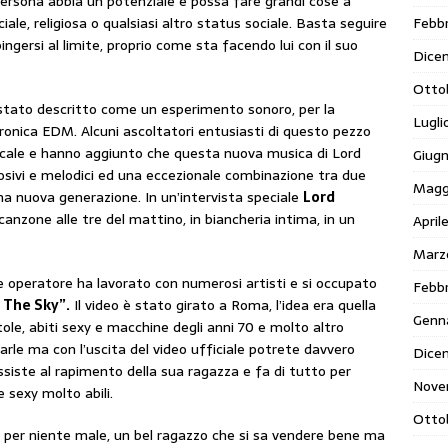
i persona abbia un potenziale e possa fare grandi cose a
Febbr
iale, religiosa o qualsiasi altro status sociale. Basta seguire
ngersi al limite, proprio come sta facendo lui con il suo
Dice
Otto
 stato descritto come un esperimento sonoro, per la
Lugli
ronica EDM. Alcuni ascoltatori entusiasti di questo pezzo
sicale e hanno aggiunto che questa nuova musica di Lord
Giug
osivi e melodici ed una eccezionale combinazione tra due
Magg
una nuova generazione. In un’intervista speciale
Lord
canzone alle tre del mattino, in biancheria intima, in un
April
Marz
 e operatore ha lavorato con numerosi artisti e si occupato
Febbr
 The Sky”.
Il video è stato girato a Roma, l’idea era quella
Genn
stole, abiti sexy e macchine degli anni 70 e molto altro
rle ma con l’uscita del video ufficiale potrete davvero
Dice
ssiste al rapimento della sua ragazza e fa di tutto per
Nove
 sexy molto abili.
Otto
 per niente male, un bel ragazzo che si sa vendere bene ma