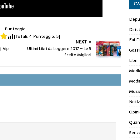
CA
Depur
Punteggio
Dirit
[Totali:
4
Punteggio:
5
]
Fai D
NEXT
f Vip
Ultimi Libri da Leggere 2017 – Le 5
Gossi
Scelte Migliori
Libri
Medi
Mod
Musi
Notiz
Opini
Quan
Senza