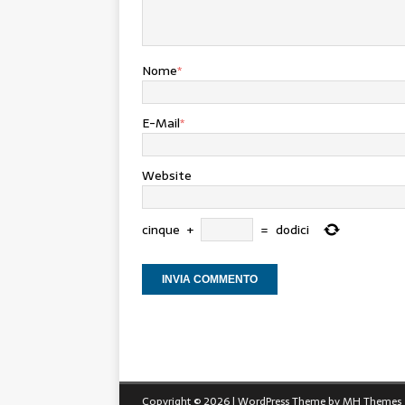
Nome
*
E-Mail
*
Website
cinque
+
=
dodici
Copyright © 2026 | WordPress Theme by
MH Themes