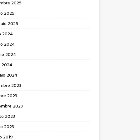
mbre 2025
no 2025
raio 2025
o 2024
no 2024
io 2024
e 2024
aio 2024
mbre 2023
bre 2023
embre 2023
to 2023
no 2023
o 2019