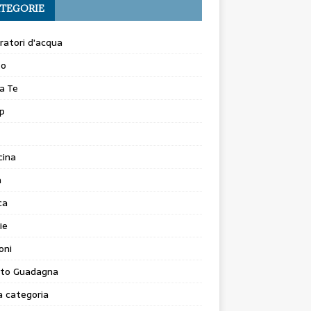
TEGORIE
atori d'acqua
to
a Te
p
cina
a
ca
ie
oni
to Guadagna
 categoria