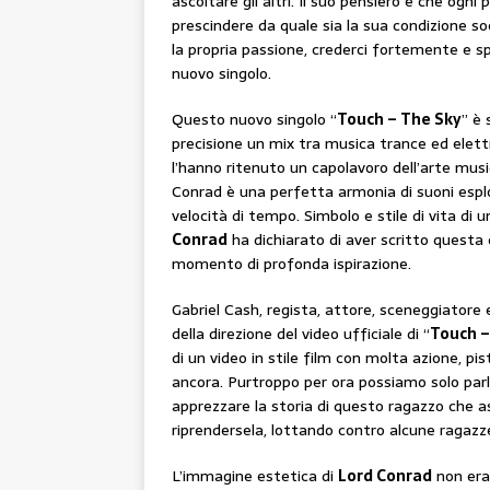
ascoltare gli altri. Il suo pensiero è che ogn
prescindere da quale sia la sua condizione soc
la propria passione, crederci fortemente e spi
nuovo singolo.
Questo nuovo singolo “
Touch – The Sky
” è
precisione un mix tra musica trance ed elett
l’hanno ritenuto un capolavoro dell’arte mu
Conrad è una perfetta armonia di suoni espl
velocità di tempo. Simbolo e stile di vita di 
Conrad
ha dichiarato di aver scritto questa 
momento di profonda ispirazione.
Gabriel Cash, regista, attore, sceneggiatore
della direzione del video ufficiale di “
Touch –
di un video in stile film con molta azione, pi
ancora. Purtroppo per ora possiamo solo parla
apprezzare la storia di questo ragazzo che a
riprendersela, lottando contro alcune ragazze
L’immagine estetica di
Lord Conrad
non era