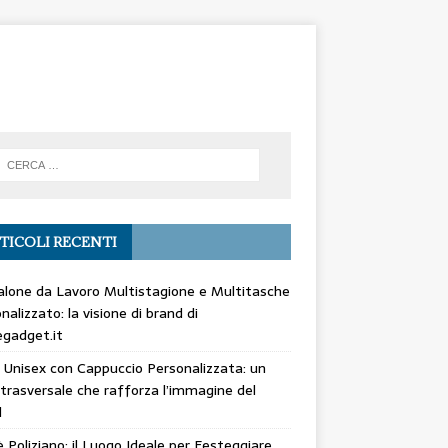
TICOLI RECENTI
lone da Lavoro Multistagione e Multitasche
nalizzato: la visione di brand di
gadget.it
 Unisex con Cappuccio Personalizzata: un
trasversale che rafforza l’immagine del
d
 Poliziano: il Luogo Ideale per Festeggiare