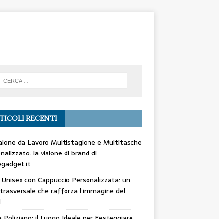
TICOLI RECENTI
lone da Lavoro Multistagione e Multitasche
nalizzato: la visione di brand di
gadget.it
 Unisex con Cappuccio Personalizzata: un
trasversale che rafforza l’immagine del
d
 Poliziano: il Luogo Ideale per Festeggiare