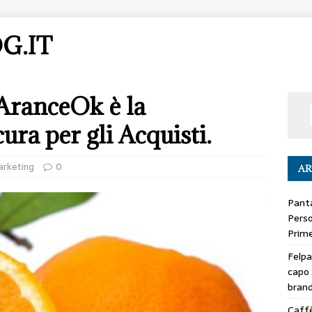
G.IT
 AranceOk è la
ura per gli Acquisti.
rketing
0
AR
Panta
Perso
Prime
Felpa
capo 
bran
Caffè