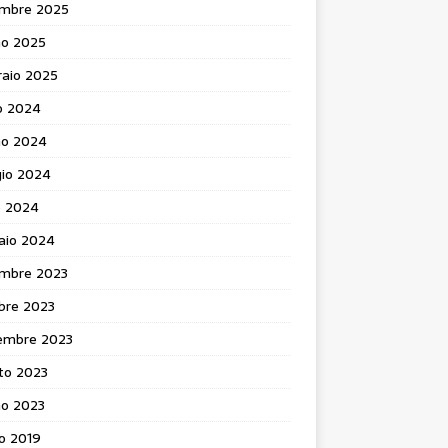
mbre 2025
no 2025
raio 2025
o 2024
no 2024
io 2024
e 2024
aio 2024
mbre 2023
bre 2023
embre 2023
to 2023
no 2023
o 2019