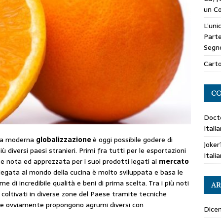
un Co
L’uni
Parte
Segn
Carto
CO
Doct
Itali
alla moderna
globalizzazione
è oggi possibile godere di
Joker
 diversi paesi stranieri. Primi fra tutti per le esportazioni
Itali
te nota ed apprezzata per i suoi prodotti legati al
mercato
a legata al mondo della cucina è molto sviluppata e basa le
di incredibile qualità e beni di prima scelta. Tra i più noti
AR
 coltivati in diverse zone del Paese tramite tecniche
ane ovviamente propongono agrumi diversi con
Dice