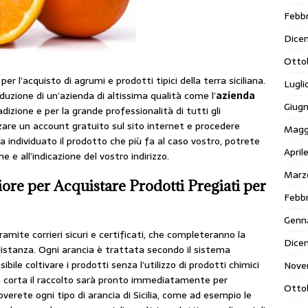
Febbr
Dice
Otto
r l’acquisto di agrumi e prodotti tipici della terra siciliana.
Lugli
uzione di un’azienda di altissima qualità come l’
azienda
Giug
adizione e per la grande professionalità di tutti gli
zare un account gratuito sul sito internet e procedere
Magg
lta individuato il prodotto che più fa al caso vostro, potrete
April
e all’indicazione del vostro indirizzo.
Marz
ore per Acquistare Prodotti Pregiati per
Febbr
Genn
amite corrieri sicuri e certificati, che completeranno la
Dice
istanza. Ogni arancia è trattata secondo il sistema
sibile coltivare i prodotti senza l’utilizzo di prodotti chimici
Nove
era corta il raccolto sarà pronto immediatamente per
Otto
roverete ogni tipo di arancia di Sicilia, come ad esempio le