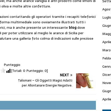
el, ma anche arance vaniglia e altri prodotti come limoni di
Sett
di oliva e molte altre confetture.
Agos
zioni contattando gli operatori tramite i recapiti telefonici
Lugli
taforma multimediale sono ovviamente illustrati tutti i
Giugn
torici, ma è anche presente un interessante
blog
dove
per poter utilizzare al meglio le arance di Sicilia per
Magg
lutare una galleria foto colma di indicazioni sulle preziose
April
Marz
Febbr
Punteggio
Genn
[Totali:
0
Punteggio:
0
]
Dice
NEXT
Talismani – Gli Oggetti Magici Adatti
Nove
per Allontanare Energie Negative.
Giug
April