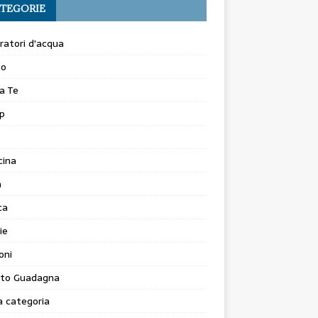
TEGORIE
atori d'acqua
to
a Te
p
cina
a
ca
ie
oni
to Guadagna
 categoria