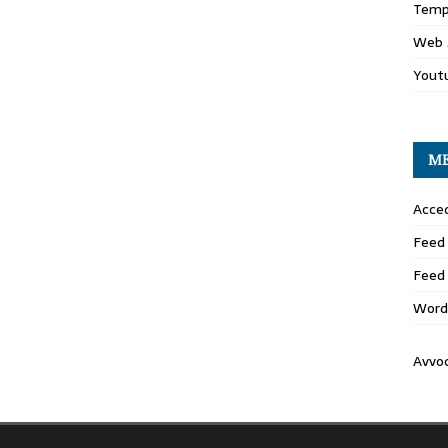
Temp
Web 
Yout
M
Acced
Feed 
Feed
Word
Avvo