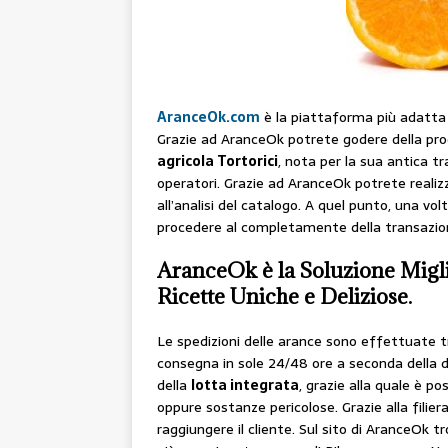
AranceOk.com
è la piattaforma più adatta pe
Grazie ad AranceOk potrete godere della prod
agricola Tortorici
, nota per la sua antica tr
operatori. Grazie ad AranceOk potrete realiz
all’analisi del catalogo. A quel punto, una vo
procedere al completamente della transazione 
AranceOk è la Soluzione Migli
Ricette Uniche e Deliziose.
Le spedizioni delle arance sono effettuate tr
consegna in sole 24/48 ore a seconda della d
della
lotta integrata
, grazie alla quale è pos
oppure sostanze pericolose. Grazie alla fili
raggiungere il cliente. Sul sito di AranceOk t