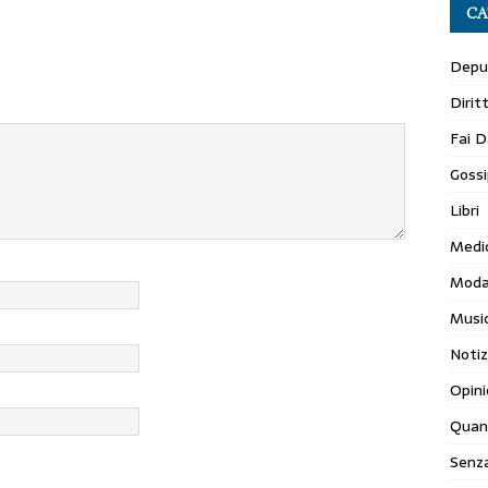
CA
Depur
Dirit
Fai D
Gossi
Libri
Medi
Mod
Musi
Notiz
Opini
Quan
Senza