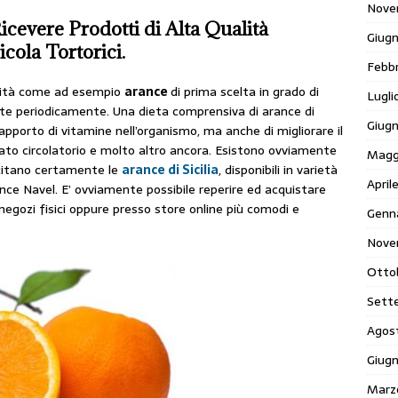
Nove
cevere Prodotti di Alta Qualità
Giug
cola Tortorici.
Febb
alità come ad esempio
arance
di prima scelta in grado di
Lugli
te periodicamente. Una dieta comprensiva di arance di
Giug
pporto di vitamine nell’organismo, ma anche di migliorare il
ato circolatorio e molto altro ancora. Esistono ovviamente
Magg
 citano certamente le
arance di Sicilia
, disponibili in varietà
April
nce Navel. E’ ovviamente possibile reperire ed acquistare
negozi fisici oppure presso store online più comodi e
Genn
Nove
Otto
Sett
Agos
Giug
Marz