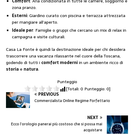
Comfort
: Aria condizionata in tutte le camere, soggiorno e
zona pranzo.
Esterni
: Giardino curato con piscina e terrazza attrezzata
per mangiare all’aperto.
Ideale per
: Famiglie o gruppi che cercano un mix di relax in
campagna e visite culturali.
Casa La Fonte è quindi la destinazione ideale per chi desidera
trascorrere una vacanza rilassante nel cuore della Toscana,
godendo di tutti i
comfort moderni
in un ambiente ricco di
storia
e
natura
.
Punteggio
[Totali:
0
Punteggio:
0
]
PREVIOUS
Commercialista Online Regime Forfettario
NEXT
Ecco l’orologio panerai più costoso che si possa mai
acquistare