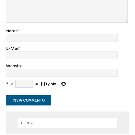
Nome
*
E-Mail
*
Website
7
×
=
fifty six